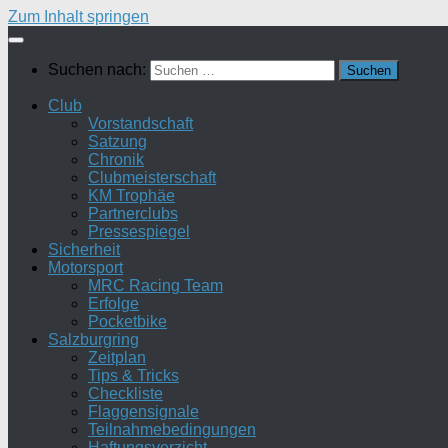
Zum Inhalt springen
Suchen nach:
Club
Vorstandschaft
Satzung
Chronik
Clubmeisterschaft
KM Trophäe
Partnerclubs
Pressespiegel
Sicherheit
Motorsport
MRC Racing Team
Erfolge
Pocketbike
Salzburgring
Zeitplan
Tips & Tricks
Checkliste
Flaggensignale
Teilnahmebedingungen
Haftungsverzicht