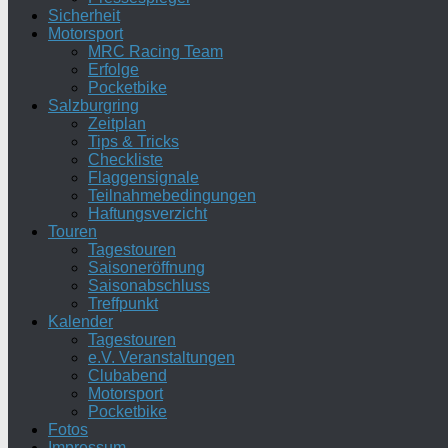
Sicherheit
Motorsport
MRC Racing Team
Erfolge
Pocketbike
Salzburgring
Zeitplan
Tips & Tricks
Checkliste
Flaggensignale
Teilnahmebedingungen
Haftungsverzicht
Touren
Tagestouren
Saisoneröffnung
Saisonabschluss
Treffpunkt
Kalender
Tagestouren
e.V. Veranstaltungen
Clubabend
Motorsport
Pocketbike
Fotos
Impressum