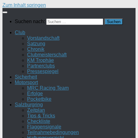
Zum Inhalt springen
Suchen nach:
Club
Vorstandschaft
Satzung
Chronik
Clubmeisterschaft
KM Trophäe
Partnerclubs
Pressespiegel
Sicherheit
Motorsport
MRC Racing Team
Erfolge
Pocketbike
Salzburgring
Zeitplan
Tips & Tricks
Checkliste
Flaggensignale
Teilnahmebedingungen
Haftungsverzicht