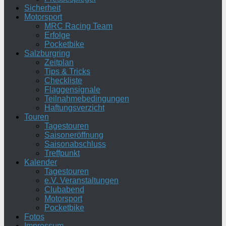
Sicherheit
Motorsport
MRC Racing Team
Erfolge
Pocketbike
Salzburgring
Zeitplan
Tips & Tricks
Checkliste
Flaggensignale
Teilnahmebedingungen
Haftungsverzicht
Touren
Tagestouren
Saisoneröffnung
Saisonabschluss
Treffpunkt
Kalender
Tagestouren
e.V. Veranstaltungen
Clubabend
Motorsport
Pocketbike
Fotos
Impressum