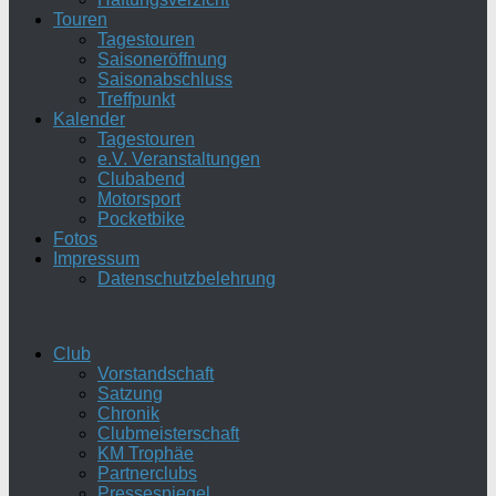
Touren
Tagestouren
Saisoneröffnung
Saisonabschluss
Treffpunkt
Kalender
Tagestouren
e.V. Veranstaltungen
Clubabend
Motorsport
Pocketbike
Fotos
Impressum
Datenschutzbelehrung
Club
Vorstandschaft
Satzung
Chronik
Clubmeisterschaft
KM Trophäe
Partnerclubs
Pressespiegel