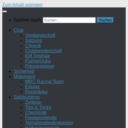
Zum Inhalt springen
Suchen nach:
Club
Vorstandschaft
Satzung
Chronik
Clubmeisterschaft
KM Trophäe
Partnerclubs
Pressespiegel
Sicherheit
Motorsport
MRC Racing Team
Erfolge
Pocketbike
Salzburgring
Zeitplan
Tips & Tricks
Checkliste
Flaggensignale
Teilnahmebedingungen
Haftungsverzicht