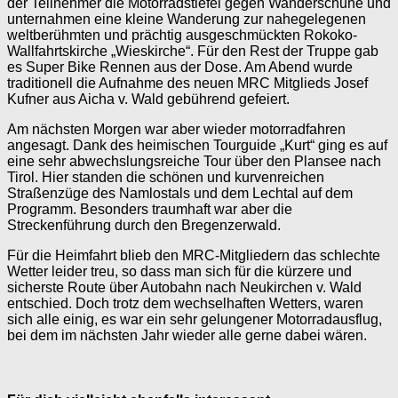
der Teilnehmer die Motorradstiefel gegen Wanderschuhe und
unternahmen eine kleine Wanderung zur nahegelegenen
weltberühmten und prächtig ausgeschmückten Rokoko-
Wallfahrtskirche „Wieskirche“. Für den Rest der Truppe gab
es Super Bike Rennen aus der Dose. Am Abend wurde
traditionell die Aufnahme des neuen MRC Mitglieds Josef
Kufner aus Aicha v. Wald gebührend gefeiert.
Am nächsten Morgen war aber wieder motorradfahren
angesagt. Dank des heimischen Tourguide „Kurt“ ging es auf
eine sehr abwechslungsreiche Tour über den Plansee nach
Tirol. Hier standen die schönen und kurvenreichen
Straßenzüge des Namlostals und dem Lechtal auf dem
Programm. Besonders traumhaft war aber die
Streckenführung durch den Bregenzerwald.
Für die Heimfahrt blieb den MRC-Mitgliedern das schlechte
Wetter leider treu, so dass man sich für die kürzere und
sicherste Route über Autobahn nach Neukirchen v. Wald
entschied. Doch trotz dem wechselhaften Wetters, waren
sich alle einig, es war ein sehr gelungener Motorradausflug,
bei dem im nächsten Jahr wieder alle gerne dabei wären.