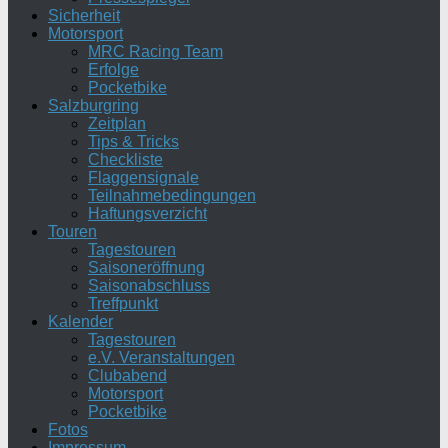
Sicherheit
Motorsport
MRC Racing Team
Erfolge
Pocketbike
Salzburgring
Zeitplan
Tips & Tricks
Checkliste
Flaggensignale
Teilnahmebedingungen
Haftungsverzicht
Touren
Tagestouren
Saisoneröffnung
Saisonabschluss
Treffpunkt
Kalender
Tagestouren
e.V. Veranstaltungen
Clubabend
Motorsport
Pocketbike
Fotos
Impressum