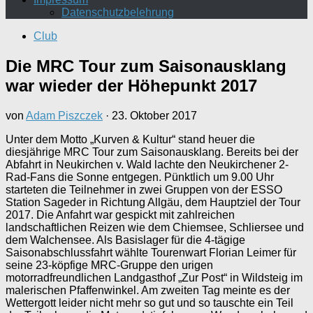
Datenschutzbelehrung
Club
Die MRC Tour zum Saisonausklang
war wieder der Höhepunkt 2017
von
Adam Piszczek
·
23. Oktober 2017
Unter dem Motto „Kurven & Kultur“ stand heuer die
diesjährige MRC Tour zum Saisonausklang. Bereits bei der
Abfahrt in Neukirchen v. Wald lachte den Neukirchener 2-
Rad-Fans die Sonne entgegen. Pünktlich um 9.00 Uhr
starteten die Teilnehmer in zwei Gruppen von der ESSO
Station Sageder in Richtung Allgäu, dem Hauptziel der Tour
2017. Die Anfahrt war gespickt mit zahlreichen
landschaftlichen Reizen wie dem Chiemsee, Schliersee und
dem Walchensee. Als Basislager für die 4-tägige
Saisonabschlussfahrt wählte Tourenwart Florian Leimer für
seine 23-köpfige MRC-Gruppe den urigen
motorradfreundlichen Landgasthof „Zur Post“ in Wildsteig im
malerischen Pfaffenwinkel. Am zweiten Tag meinte es der
Wettergott leider nicht mehr so gut und so tauschte ein Teil