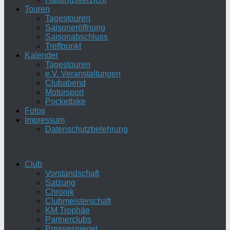
Touren
Tagestouren
Saisoneröffnung
Saisonabschluss
Treffpunkt
Kalender
Tagestouren
e.V. Veranstaltungen
Clubabend
Motorsport
Pocketbike
Fotos
Impressum
Datenschutzbelehrung
Club
Vorstandschaft
Satzung
Chronik
Clubmeisterschaft
KM Trophäe
Partnerclubs
Pressespiegel