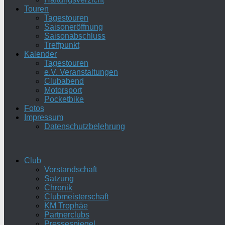
Touren
Tagestouren
Saisoneröffnung
Saisonabschluss
Treffpunkt
Kalender
Tagestouren
e.V. Veranstaltungen
Clubabend
Motorsport
Pocketbike
Fotos
Impressum
Datenschutzbelehrung
Club
Vorstandschaft
Satzung
Chronik
Clubmeisterschaft
KM Trophäe
Partnerclubs
Pressespiegel