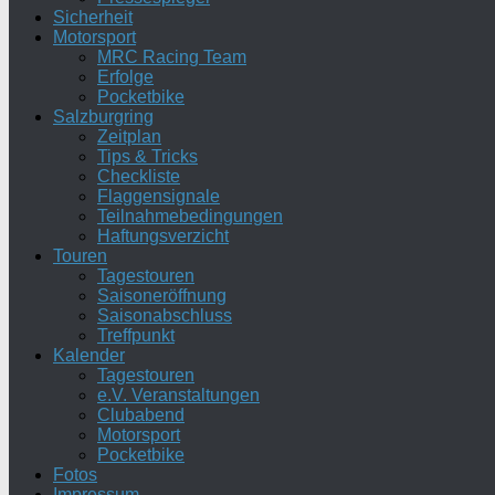
Sicherheit
Motorsport
MRC Racing Team
Erfolge
Pocketbike
Salzburgring
Zeitplan
Tips & Tricks
Checkliste
Flaggensignale
Teilnahmebedingungen
Haftungsverzicht
Touren
Tagestouren
Saisoneröffnung
Saisonabschluss
Treffpunkt
Kalender
Tagestouren
e.V. Veranstaltungen
Clubabend
Motorsport
Pocketbike
Fotos
Impressum