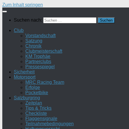
Zum Inhalt springen
Suchen nach:
Club
Vorstandschaft
Satzung
Chronik
Clubmeisterschaft
KM Trophäe
Partnerclubs
Pressespiegel
Sicherheit
Motorsport
MRC Racing Team
Erfolge
Pocketbike
Salzburgring
Zeitplan
Tips & Tricks
Checkliste
Flaggensignale
Teilnahmebedingungen
Haftungsverzicht