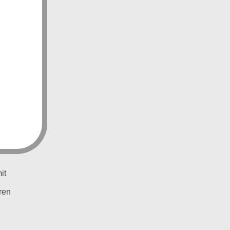
it
ren