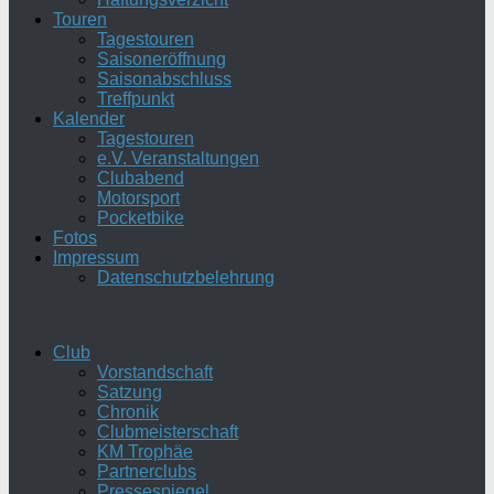
Touren
Tagestouren
Saisoneröffnung
Saisonabschluss
Treffpunkt
Kalender
Tagestouren
e.V. Veranstaltungen
Clubabend
Motorsport
Pocketbike
Fotos
Impressum
Datenschutzbelehrung
Club
Vorstandschaft
Satzung
Chronik
Clubmeisterschaft
KM Trophäe
Partnerclubs
Pressespiegel