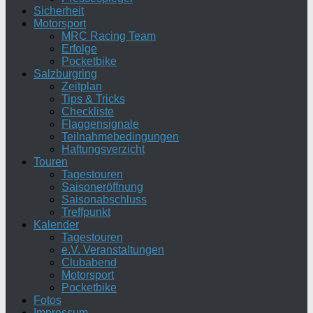
Sicherheit
Motorsport
MRC Racing Team
Erfolge
Pocketbike
Salzburgring
Zeitplan
Tips & Tricks
Checkliste
Flaggensignale
Teilnahmebedingungen
Haftungsverzicht
Touren
Tagestouren
Saisoneröffnung
Saisonabschluss
Treffpunkt
Kalender
Tagestouren
e.V. Veranstaltungen
Clubabend
Motorsport
Pocketbike
Fotos
Impressum