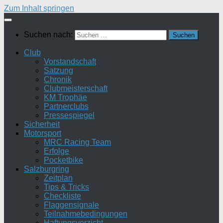
Zum Inhalt springen
Suchen nach:
Club
Vorstandschaft
Satzung
Chronik
Clubmeisterschaft
KM Trophäe
Partnerclubs
Pressespiegel
Sicherheit
Motorsport
MRC Racing Team
Erfolge
Pocketbike
Salzburgring
Zeitplan
Tips & Tricks
Checkliste
Flaggensignale
Teilnahmebedingungen
Haftungsverzicht