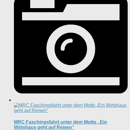
MRC Faschingsfahrt unter dem Motto „Ein
Wirtshaus geht auf Reisen“