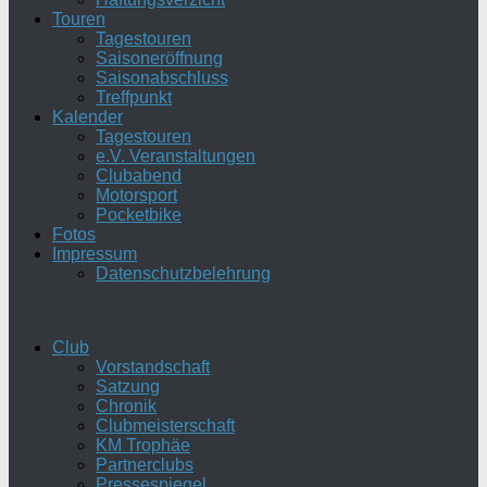
Touren
Tagestouren
Saisoneröffnung
Saisonabschluss
Treffpunkt
Kalender
Tagestouren
e.V. Veranstaltungen
Clubabend
Motorsport
Pocketbike
Fotos
Impressum
Datenschutzbelehrung
Club
Vorstandschaft
Satzung
Chronik
Clubmeisterschaft
KM Trophäe
Partnerclubs
Pressespiegel