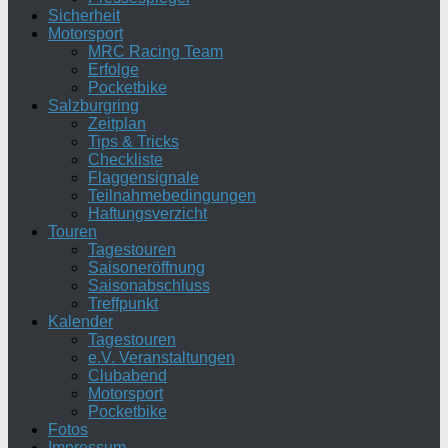
Sicherheit
Motorsport
MRC Racing Team
Erfolge
Pocketbike
Salzburgring
Zeitplan
Tips & Tricks
Checkliste
Flaggensignale
Teilnahmebedingungen
Haftungsverzicht
Touren
Tagestouren
Saisoneröffnung
Saisonabschluss
Treffpunkt
Kalender
Tagestouren
e.V. Veranstaltungen
Clubabend
Motorsport
Pocketbike
Fotos
Impressum