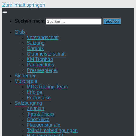
Zum Inhalt springen
Suchen nach:
Club
Vorstandschaft
Satzung
Chronik
Clubmeisterschaft
KM Trophäe
Partnerclubs
Pressespiegel
Sicherheit
Motorsport
MRC Racing Team
Erfolge
Pocketbike
Salzburgring
Zeitplan
Tips & Tricks
Checkliste
Flaggensignale
Teilnahmebedingungen
Haftungsverzicht