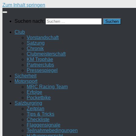
Zum Inhalt springen
Suchen nach:
Club
Vorstandschaft
Satzung
Chronik
Clubmeisterschaft
KM Trophäe
Partnerclubs
Pressespiegel
Sicherheit
Motorsport
MRC Racing Team
Erfolge
Pocketbike
Salzburgring
Zeitplan
Tips & Tricks
Checkliste
Flaggensignale
Teilnahmebedingungen
Haftungsverzicht