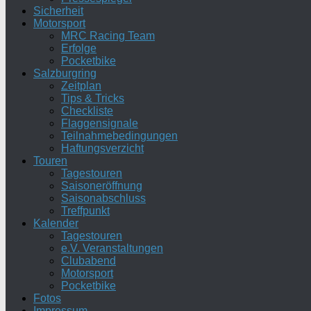
Sicherheit
Motorsport
MRC Racing Team
Erfolge
Pocketbike
Salzburgring
Zeitplan
Tips & Tricks
Checkliste
Flaggensignale
Teilnahmebedingungen
Haftungsverzicht
Touren
Tagestouren
Saisoneröffnung
Saisonabschluss
Treffpunkt
Kalender
Tagestouren
e.V. Veranstaltungen
Clubabend
Motorsport
Pocketbike
Fotos
Impressum