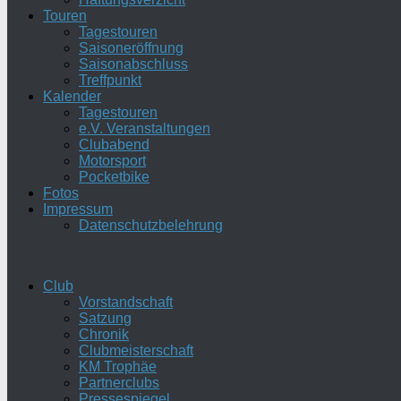
Touren
Tagestouren
Saisoneröffnung
Saisonabschluss
Treffpunkt
Kalender
Tagestouren
e.V. Veranstaltungen
Clubabend
Motorsport
Pocketbike
Fotos
Impressum
Datenschutzbelehrung
Club
Vorstandschaft
Satzung
Chronik
Clubmeisterschaft
KM Trophäe
Partnerclubs
Pressespiegel